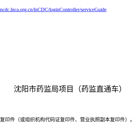
/lncdc.lnca.org.cn/lnCDC/loginController/serviceGuide
沈阳市药监局项目（药监直通车）
本复印件（或组织机构代码证复印件、营业执照副本复印件）。