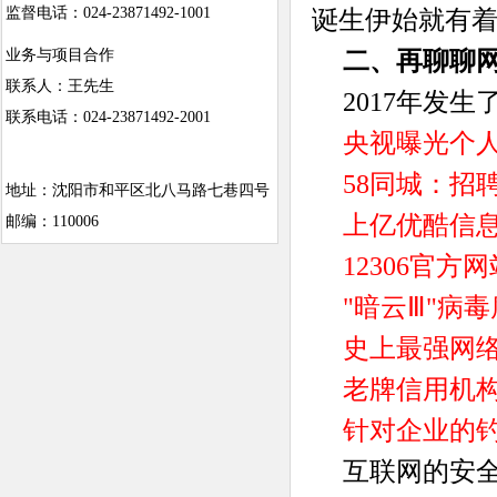
监督电话：024-23871492-1001
诞生伊始就有着
二、再聊聊
业务与项目合作
联系人：王先生
2017年发
联系电话：024-23871492-2001
央视曝光个
58同城：招
地址：沈阳市和平区北八马路七巷四号
上亿优酷信
邮编：110006
12306官
"暗云Ⅲ"病
史上最强网络
老牌信用机构E
针对企业的钓
互联网的安全